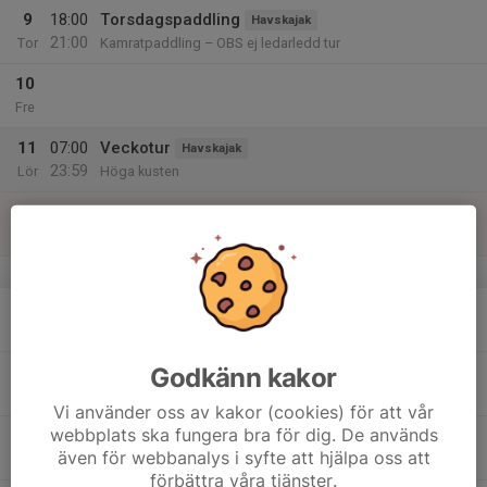
9
18:00
Torsdagspaddling
Havskajak
21:00
Tor
Kamratpaddling – OBS ej ledarledd tur
10
Fre
11
07:00
Veckotur
Havskajak
23:59
Lör
Höga kusten
12
Sön
v.29
13
Mån
Godkänn kakor
14
Tis
Vi använder oss av kakor (cookies) för att vår
webbplats ska fungera bra för dig. De används
15
09:00
Onsdagspaddling
Havskajak
även för webbanalys i syfte att hjälpa oss att
12:00
Ons
Kamratpaddling dagtid. Ej ledarledd
förbättra våra tjänster.