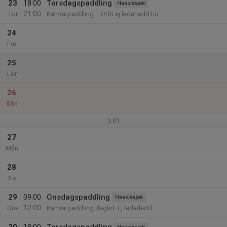
23
18:00
Torsdagspaddling
Havskajak
21:00
Tor
Kamratpaddling – OBS ej ledarledd tur
24
Fre
25
Lör
26
Sön
v.31
27
Mån
28
Tis
29
09:00
Onsdagspaddling
Havskajak
12:00
Ons
Kamratpaddling dagtid. Ej ledarledd