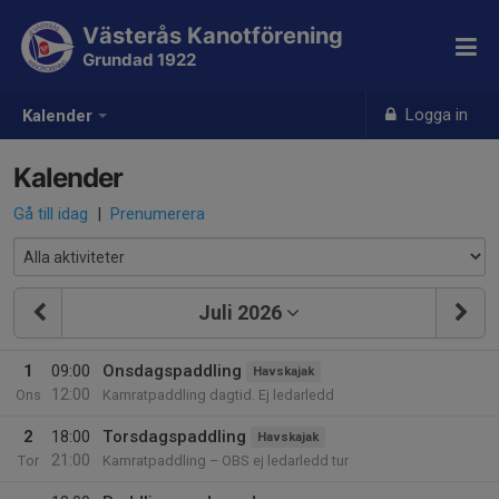
Västerås Kanotförening
Grundad 1922
Logga in
Kalender
Kalender
Gå till idag
|
Prenumerera
Juli 2026
1
09:00
Onsdagspaddling
Havskajak
12:00
Ons
Kamratpaddling dagtid. Ej ledarledd
2
18:00
Torsdagspaddling
Havskajak
21:00
Tor
Kamratpaddling – OBS ej ledarledd tur