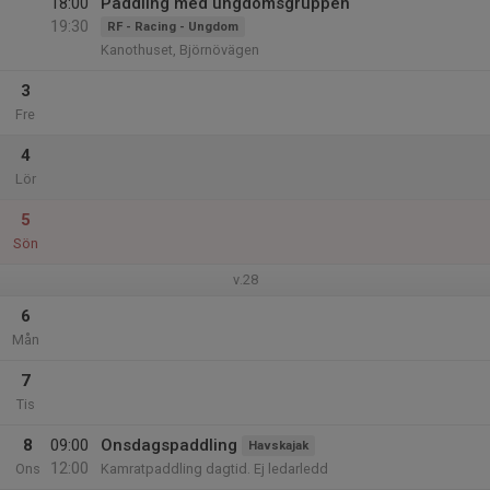
18:00
Paddling med ungdomsgruppen
19:30
RF - Racing - Ungdom
Kanothuset, Björnövägen
3
Fre
4
Lör
5
Sön
v.28
6
Mån
7
Tis
8
09:00
Onsdagspaddling
Havskajak
12:00
Ons
Kamratpaddling dagtid. Ej ledarledd