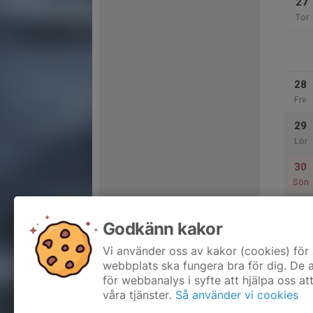
27
Tor
28
Fre
29
Lör
30
Sön
Godkänn kakor
31
Mån
Vi använder oss av kakor (cookies) för 
webbplats ska fungera bra för dig. De
för webbanalys i syfte att hjälpa oss at
våra tjänster.
Så använder vi cookies