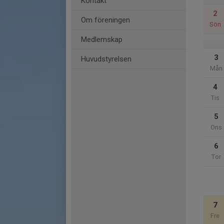
Kontakt
2
Om föreningen
Sön
Medlemskap
3
Huvudstyrelsen
Mån
4
Tis
5
Ons
6
Tor
7
Fre