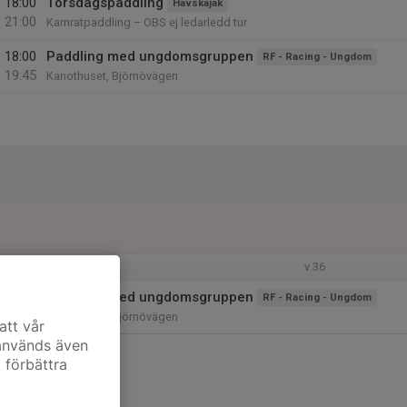
18:00
Torsdagspaddling
Havskajak
21:00
Kamratpaddling – OBS ej ledarledd tur
18:00
Paddling med ungdomsgruppen
RF - Racing - Ungdom
19:45
Kanothuset, Björnövägen
v.36
18:00
Paddling med ungdomsgruppen
RF - Racing - Ungdom
19:45
Kanothuset, Björnövägen
att vår
 används även
t förbättra