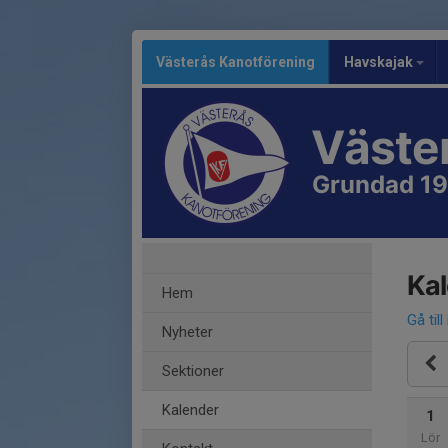
Västerås Kanotförening
Havskajak
Väste
Grundad 1
Ka
Hem
Gå till
Nyheter
Sektioner
Kalender
1
Lör