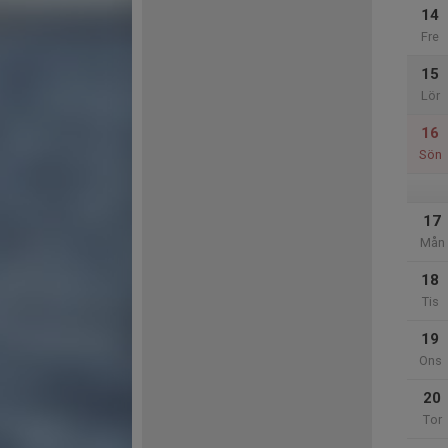
14
Fre
15
Lör
16
Sön
17
Mån
18
Tis
19
Ons
20
Tor