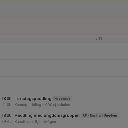
v.33
18:00
Torsdagspaddling
Havskajak
21:00
Kamratpaddling – OBS ej ledarledd tur
18:00
Paddling med ungdomsgruppen
RF - Racing - Ungdom
19:45
Kanothuset, Björnövägen