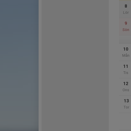
8
Lör
9
Sön
10
Mån
11
Tis
12
Ons
13
Tor