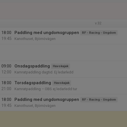
v.32
18:00
Paddling med ungdomsgruppen
RF - Racing - Ungdom
19:45
Kanothuset, Björnövägen
09:00
Onsdagspaddling
Havskajak
12:00
Kamratpaddling dagtid. Ej ledarledd
18:00
Torsdagspaddling
Havskajak
21:00
Kamratpaddling – OBS ej ledarledd tur
18:00
Paddling med ungdomsgruppen
RF - Racing - Ungdom
19:45
Kanothuset, Björnövägen