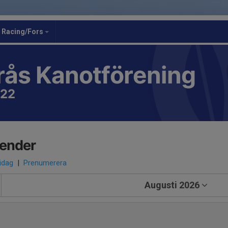
Racing/Fors
rås Kanotförening
922
lender
 idag
|
Prenumerera
Augusti 2026