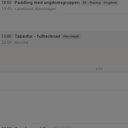
18:00
Paddling med ungdomsgruppen
RF - Racing - Ungdom
19:45
Kanothuset, Björnövägen
15:00
Tapastur - fulltecknad
Havskajak
23:59
Norrskär
v.35