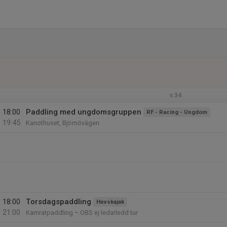
v.34
18:00
Paddling med ungdomsgruppen
RF - Racing - Ungdom
19:45
Kanothuset, Björnövägen
18:00
Torsdagspaddling
Havskajak
21:00
Kamratpaddling – OBS ej ledarledd tur