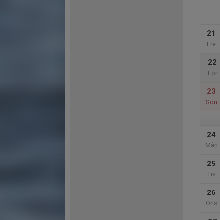
21
Fre
22
Lör
23
Sön
24
Mån
25
Tis
26
Ons