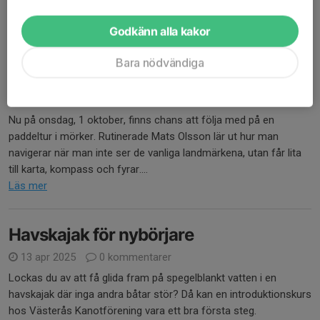
Nu kan du lägga ut prylar du vill sälja, byta eller...
Läs mer
Godkänn alla kakor
Bara nödvändiga
Paddla med pannlampa
28 sep 2025
7 kommentarer
Nu på onsdag, 1 oktober, finns chans att följa med på en
paddeltur i mörker. Rutinerade Mats Olsson lär ut hur man
navigerar när man inte ser de vanliga landmärkena, utan får lita
till karta, kompass och fyrar....
Läs mer
Havskajak för nybörjare
13 apr 2025
0 kommentarer
Lockas du av att få glida fram på spegelblankt vatten i en
havskajak där inga andra båtar stör? Då kan en introduktionskurs
hos Västerås Kanotförening vara ett bra första steg.