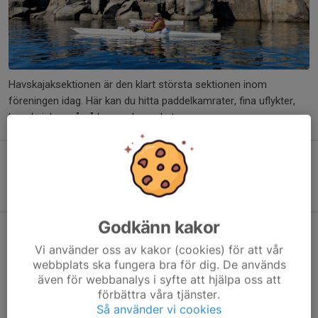
Havskajaksektionen är den klart största sektionen inom
föreningen idag. Här kan du hitta paddelkamrater, fina uflykter,
hyra kajaker, gå på kurs och mycket mer.
Här kan du läsa om årets turer
Tapas eller gourmet – du väljer
Godkänn kakor
Premiär för havskajaks prylforum
Vi använder oss av kakor (cookies) för att vår
21 maj, 11:30
0 kommentarer
webbplats ska fungera bra för dig. De används
även för webbanalys i syfte att hjälpa oss att
Börjar paddelprylarna bli för många där hemma? Kanske är det
förbättra våra tjänster.
någon annan som kan ha den för stora jackan, de trånga
Så använder vi cookies
handskarna eller som behöver tält och stormkök?