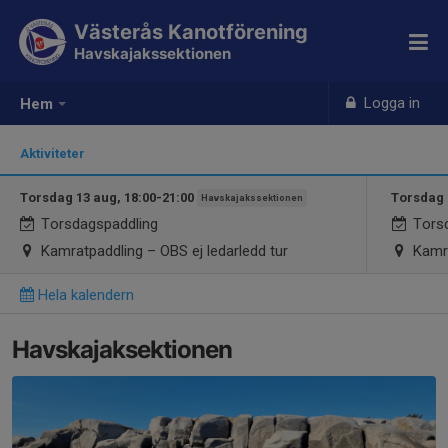
Västerås Kanotförening
Havskajakssektionen
Logga in
Hem
Aktiviteter
Torsdag 13 aug, 18:00-21:00
Torsdag 
Havskajakssektionen
Torsdagspaddling
Torsd
Kamratpaddling – OBS ej ledarledd tur
Kamra
Hela kalendern
Havskajaksektionen