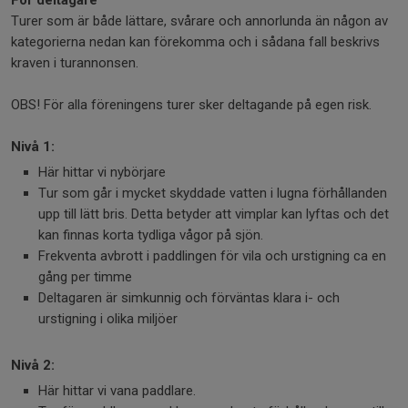
För deltagare
Turer som är både lättare, svårare och annorlunda än någon av
kategorierna nedan kan förekomma och i sådana fall beskrivs
kraven i turannonsen.
OBS! För alla föreningens turer sker deltagande på egen risk.
Nivå 1:
Här hittar vi nybörjare
Tur som går i mycket skyddade vatten i lugna förhållanden
upp till lätt bris. Detta betyder att vimplar kan lyftas och det
kan finnas korta tydliga vågor på sjön.
Frekventa avbrott i paddlingen för vila och urstigning ca en
gång per timme
Deltagaren är simkunnig och förväntas klara i- och
urstigning i olika miljöer
Nivå 2:
Här hittar vi vana paddlare.