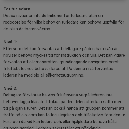
För turledare
Dessa nivåer är inte definitioner för turledare utan en
redogörelse för vilka behov en turledare kan behöva uppfylla för
de olika deltagarnivåerna.
Nivå 1:
Eftersom det kan förväntas att deltagare på den här nivån är
noviser behövs mycket tid för instruktion och vila. Det kan vidare
förväntas att allemansrätten, grundläggande navigation samt
friluftsbeteende behöver läras ut. På denna nivå förväntas
ledaren ha med sig all säkerhetsutrustning.
Nivå 2:
Deltagare förväntas ha viss friluftsvana varpå ledaren inte
behöver lägga lika stort fokus på den delen utan kan sätta mer
tid på själva turen. Det kan också hända att gruppen kommer att
träffa på sjö som kan ta tag i kajaken och tillfälligtvis föra den ur
kurs och därvid kan ledare och/eller hjälpledare behöva hålla
gruppen samlad. Ledaren säkerställer att nödvändig