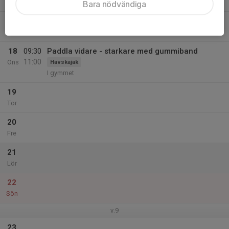
Mån
Bara nödvändiga
17
Tis
18
09:30
Paddla vidare - starkare med gummiband
11:00
Ons
Havskajak
I gymmet
19
Tor
20
Fre
21
Lör
22
Sön
v.9
23