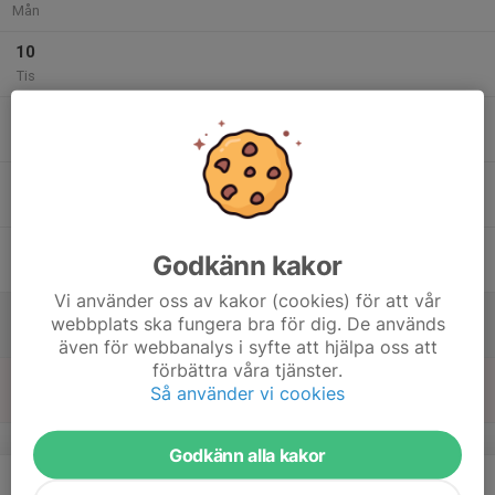
Mån
10
Tis
11
09:00
Paddla vidare - vinterträning
Havskajak
12:00
Ons
I gymmet eller utomhus i snön
12
Tor
13
Godkänn kakor
Fre
Vi använder oss av kakor (cookies) för att vår
14
webbplats ska fungera bra för dig. De används
Lör
även för webbanalys i syfte att hjälpa oss att
förbättra våra tjänster.
15
18:30
Bassängträning
Racing/Fors
Så använder vi cookies
19:30
Sön
Lögarängsbadet
v.8
Godkänn alla kakor
16