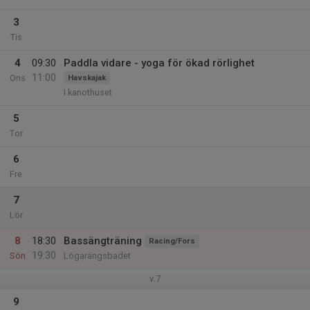
3
Tis
4
09:30
Paddla vidare - yoga för ökad rörlighet
11:00
Ons
Havskajak
I kanothuset
5
Tor
6
Fre
7
Lör
8
18:30
Bassängträning
Racing/Fors
19:30
Sön
Lögarängsbadet
v.7
9