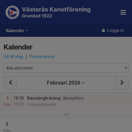
Västerås Kanotförening
Grundad 1922
Logga in
Kalender
Kalender
Gå till idag
|
Prenumerera
Februari 2026
1
18:30
Bassängträning
Racing/Fors
19:30
Sön
Lögarängsbadet
v.6
2
Mån