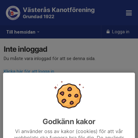
Västerås Kanotförening
Grundad 1922
Logga in
Till hemsidan
Inte inloggad
Du måste vara inloggad för att se denna sida.
Klicka här för att logga in
Godkänn kakor
Vi använder oss av kakor (cookies) för att vår
webbplats ska fungera bra för dig. De används