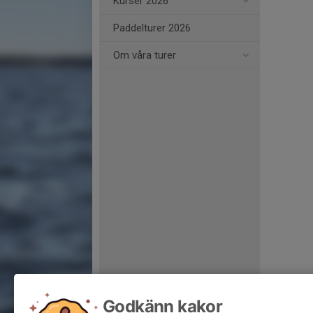
Kurser 2026
Paddelturer 2026
Om våra turer
Godkänn kakor