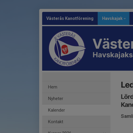
Västerås Kanotförening
Havskajak
Väste
Havskajaks
Led
Hem
Lörd
Nyheter
Kan
Kalender
Saml
Kontakt