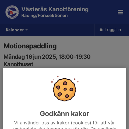
Västerås Kanotförening
Racing/Forssektionen
Logga in
Kalender
Motionspaddling
Måndag 16 jun 2025, 18:00-19:30
Kanothuset
Samling: 18:00
Godkänn kakor
Vi använder oss av kakor (cookies) för att vår
webbplats ska fungera bra för dig. De används